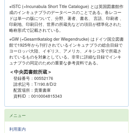
※ISTC (=Incunabula Short Title Catalogue) とは英国図書館作
成のインキュナブラのデータベースのことである。各レコー
ドは単一の版について、分野、著者、書名、 言語、印刷者 、
印刷地、印刷日付、世界の所蔵先などの項目が標準化された
略称形式で記載されている。
※GW
(=Gesamtkatalog der Wiegendrucke) はドイツ国立図書
館で1925年から刊行されているインキュナブラの総合目録で
ヨーロッパ大陸、イギリス、アメリカ、メキシコ等で所蔵さ
れているものを対象としている。非常に詳細な目録でインキ
ュナブラの同定のための重要な参考資料である。
＜中央図書館所蔵＞
登録番号：00552176
請求記号：T/190.8/D/2
配置場所：貴重書庫
資料ID ：0010004815343
メニュー
利用案内