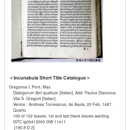
＜Incunabula Short Title Catalogue＞
Gregorius I, Pont. Max.
Dialogorum libri quattuor [Italian]. Add: Paulus Diaconus:
Vita S. Gregorii [Italian].
Venice : Andreas Torresanus, de Asula, 20 Feb. 1487.
Quarto.
100 of 102 leaves: 1st and last blank leaves wanting.
ISTC ig00413000 GW 11411
[190.8 D 2]