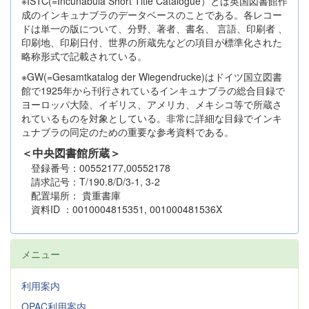
※ISTC(=Incunabula Short Title Catalogue）とは英国図書館作
成のインキュナブラのデータベースのことである。各レコー
ドは単一の版について、分野、著者、書名、 言語、印刷者 、
印刷地、印刷日付、世界の所蔵先などの項目が標準化された
略称形式で記載されている。
※GW(=Gesamtkatalog der Wiegendrucke)はドイツ国立図書
館で1925年から刊行されているインキュナブラの総合目録で
ヨーロッパ大陸、イギリス、アメリカ、メキシコ等で所蔵さ
れているものを対象としている。非常に詳細な目録でインキ
ュナブラの同定のための重要な参考資料である。
＜中央図書館所蔵＞
登録番号：00552177,00552178
請求記号：T/190.8/D/3-1, 3-2
配置場所： 貴重書庫
資料ID ：0010004815351, 001000481536X
メニュー
利用案内
OPAC利用案内