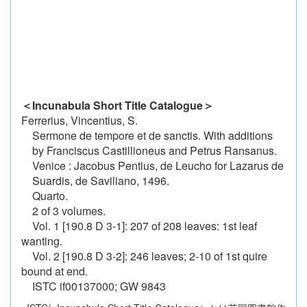
＜Incunabula Short Title Catalogue＞
Ferrerius, Vincentius, S.
Sermone de tempore et de sanctis. With additions
by Franciscus Castillioneus and Petrus Ransanus.
Venice : Jacobus Pentius, de Leucho for Lazarus de
Suardis, de Saviliano, 1496.
Quarto.
2 of 3 volumes.
Vol. 1 [190.8 D 3-1]: 207 of 208 leaves: 1st leaf
wanting.
Vol. 2 [190.8 D 3-2]: 246 leaves; 2-10 of 1st quire
bound at end.
ISTC if00137000; GW 9843