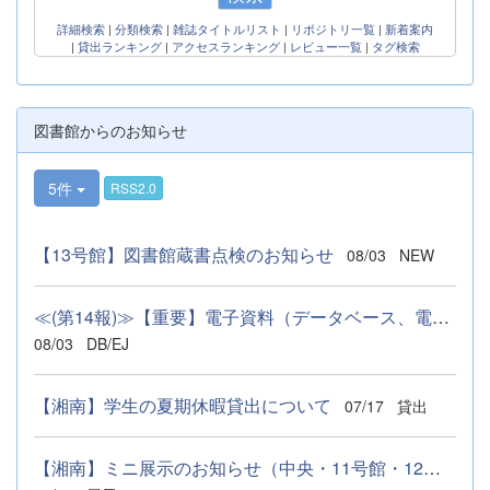
詳細検索
|
分類検索
|
雑誌タイトルリスト
|
リポジトリ一覧
|
新着案内
|
貸出ランキング
|
アクセスランキング
|
レビュー一覧
|
タグ検索
図書館からのお知らせ
5件
RSS2.0
【13号館】図書館蔵書点検のお知らせ
08/03
NEW
≪(第14報)≫【重要】電子資料（データベース、電子ジャーナル、電...
08/03
DB/EJ
【湘南】学生の夏期休暇貸出について
07/17
貸出
【湘南】ミニ展示のお知らせ（中央・11号館・12号館・13号館図書館）