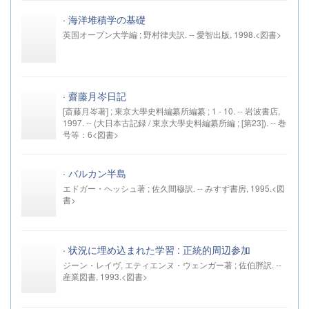
·
海洋堆積学の基礎
英国オープン大学編 ; 野村律夫訳. -- 愛智出版, 1998.<図書>
·
齋藤月岑日記
[斎藤月岑著] ; 東京大學史料編纂所編纂 ; 1 - 10. -- 岩波書店,
1997. -- (大日本古記録 / 東京大學史料編纂所編 ; [第23]). -- 巻
号等：6<図書>
·
バルカン半島
エドガー・ヘッシュ著 ; 佐久間穆訳. -- みすず書房, 1995.<図
書>
·
状況に埋め込まれた学習 : 正統的周辺参加
ジーン・レイヴ, エティエンヌ・ウェンガー著 ; 佐伯胖訳. --
産業図書, 1993.<図書>