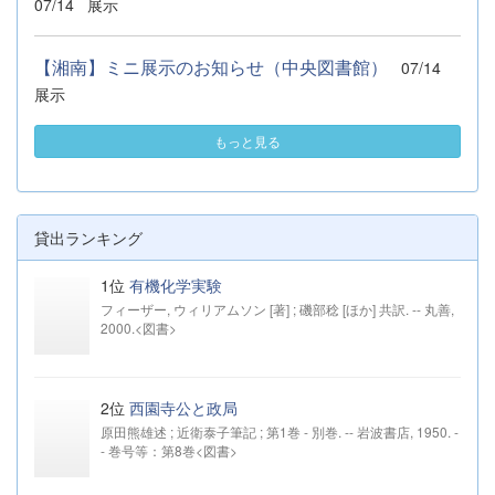
07/14
展示
【湘南】ミニ展示のお知らせ（中央図書館）
07/14
展示
もっと見る
貸出ランキング
1位
有機化学実験
フィーザー, ウィリアムソン [著] ; 磯部稔 [ほか] 共訳. -- 丸善,
2000.<図書>
2位
西園寺公と政局
原田熊雄述 ; 近衛泰子筆記 ; 第1巻 - 別巻. -- 岩波書店, 1950. -
- 巻号等：第8巻<図書>