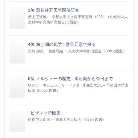
3位
慧超往五天竺國傳研究
桑山正進編. -- 京都大學人文科學研究所, 1992. -- (京都大学人
文科学研究所研究報告).<図書>
4位
海と湖の化学 : 微量元素で探る
宗林由樹, 一色健司編. -- 京都大学学術出版会, 2005.<図書>
5位
ノルウェーの歴史 : 氷河期から今日まで
Ø.ステーネシェン, I.リーベク著 ; 小森宏美訳. -- 早稲田大学出
版部, 2005.<図書>
·
ビザンツ帝国史
尚樹啓太郎著. -- 東海大学出版会, 1999.<図書>