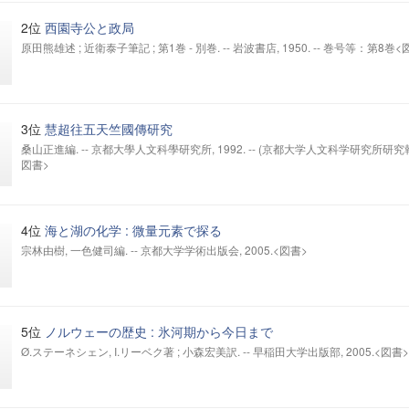
2位
西園寺公と政局
原田熊雄述 ; 近衛泰子筆記 ; 第1巻 - 別巻. -- 岩波書店, 1950. -- 巻号等：第8巻<
3位
慧超往五天竺國傳研究
桑山正進編. -- 京都大學人文科學研究所, 1992. -- (京都大学人文科学研究所研究報
図書>
4位
海と湖の化学 : 微量元素で探る
宗林由樹, 一色健司編. -- 京都大学学術出版会, 2005.<図書>
5位
ノルウェーの歴史 : 氷河期から今日まで
Ø.ステーネシェン, I.リーベク著 ; 小森宏美訳. -- 早稲田大学出版部, 2005.<図書>