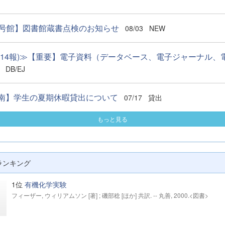
3号館】図書館蔵書点検のお知らせ
08/03
NEW
第14報)≫【重要】電子資料（データベース、電子ジャーナル、電.
DB/EJ
南】学生の夏期休暇貸出について
07/17
貸出
もっと見る
ランキング
1位
有機化学実験
フィーザー, ウィリアムソン [著] ; 磯部稔 [ほか] 共訳. -- 丸善, 2000.<図書>