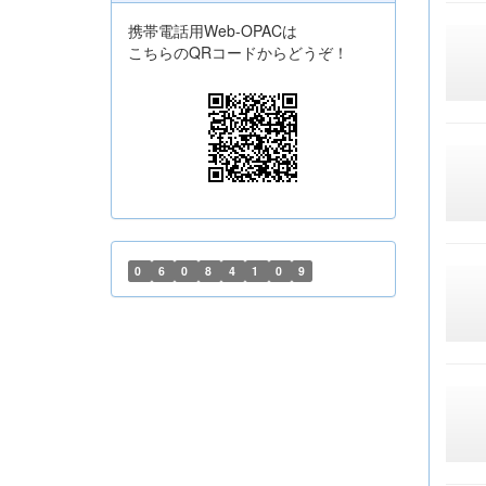
携帯電話用Web-OPACは
こちらのQRコードからどうぞ！
0
6
0
8
4
1
0
9