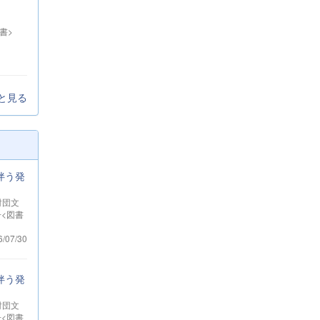
書>
と見る
伴う発
財団文
冊<図書
6/07/30
伴う発
財団文
冊<図書