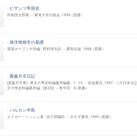
·
ビザンツ帝国史
尚樹啓太郎著. -- 東海大学出版会, 1999.<図書>
·
海洋堆積学の基礎
英国オープン大学編 ; 野村律夫訳. -- 愛智出版, 1998.<図書>
·
齋藤月岑日記
[斎藤月岑著] ; 東京大學史料編纂所編纂 ; 1 - 10. -- 岩波書店, 1997. -- (大日本古記
京大學史料編纂所編 ; [第23]). -- 巻号等：6<図書>
·
バルカン半島
エドガー・ヘッシュ著 ; 佐久間穆訳. -- みすず書房, 1995.<図書>