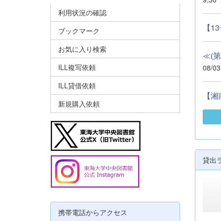
利用状況の確認
【1
ブックマーク
お気に入り検索
≪(
ILL複写依頼
08/03
ILL貸借依頼
【湘
新規購入依頼
貸出
携帯電話からアクセス