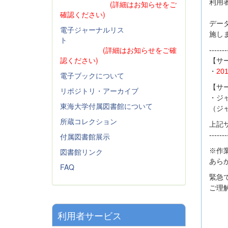
利用
(詳細はお知らせをご
確認ください)
データ
電子ジャーナルリス
施し
ト
(詳細はお知らせをご確
-------
認ください)
【サ
・
20
電子ブックについて
【サ
リポジトリ・アーカイブ
・ジ
東海大学付属図書館について
（ジャ
所蔵コレクション
上記
-------
付属図書館展示
図書館リンク
※作
あら
FAQ
緊急
ご理
利用者サービス