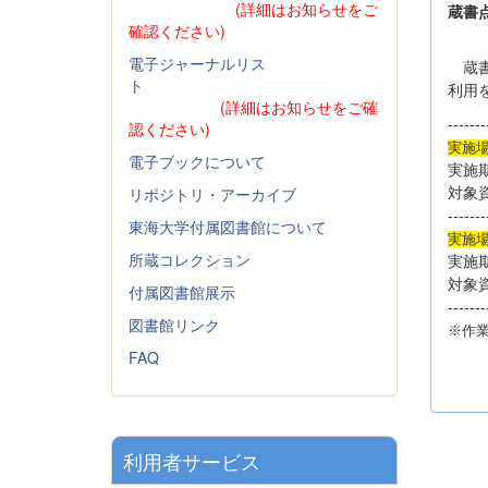
(詳細はお知らせをご
蔵書
確認ください)
電子ジャーナルリス
蔵書
ト
利用
(詳細はお知らせをご確
-------
認ください)
実施場
電子ブックについて
実施
リポジトリ・アーカイブ
対象
-------
東海大学付属図書館について
実施場
所蔵コレクション
実施
対象
付属図書館展示
-------
図書館リンク
※作
FAQ
利用者サービス