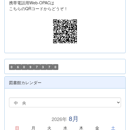
携帯電話用Web-OPACは
こちらのQRコードからどうぞ！
0
6
0
9
7
3
7
0
図書館カレンダー
8月
2026年
日
月
火
水
木
金
土