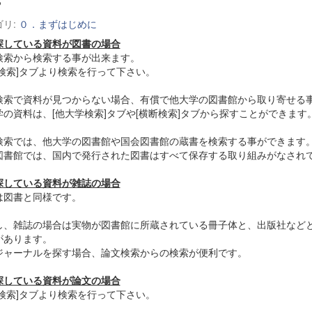
ゴリ:
０．まずはじめに
探している資料が図書の場合
検索から検索する事が出来ます。
書検索]タブより検索を行って下さい。
検索で資料が見つからない場合、有償で他大学の図書館から取り寄せる
学の資料は、[他大学検索]タブや[横断検索]タブから探すことができます
検索では、他大学の図書館や国会図書館の蔵書を検索する事ができます
図書館では、国内で発行された図書はすべて保存する取り組みがなされ
探している資料が雑誌の場合
は図書と同様です。
し、雑誌の場合は実物が図書館に所蔵されている冊子体と、出版社など
があります。
ジャーナルを探す場合、論文検索からの検索が便利です。
探している資料が論文の場合
文検索]タブより検索を行って下さい。