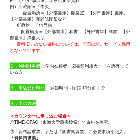
例）所蔵館＝「中央」
配置場所＝【外部書庫】開架室、【外部書庫】書庫、
【外部書庫】和雑誌閉架など
所蔵館＝「11号館」
配置場所＝【外部書庫】和書、【外部書庫】洋書、【外
部書庫】洋書大型
※「資料ID」のない資料については、当面の間、サービス保留
となっています。
２．利用対象者
: 学内在籍者、図書館利用カードを所有して
いる方
３．申込受付時間
： 開館時間～閉館 10分前まで
４．申込方法
＜カウンターに申し込む場合＞
①TIME-OPAC（東海大学蔵書検索）で資料を検索。
②「資料請求票」または「図書閲覧票」に必要事項を記入。
「資料請求票」