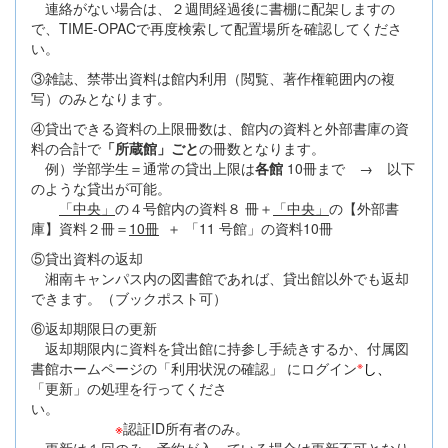
連絡がない場合は、２週間経過後に書棚に配架しますの
で、TIME-OPACで再度検索して配置場所を確認してくださ
い。
③雑誌、禁帯出資料は館内利用（閲覧、著作権範囲内の複
写）のみとなります。
④貸出できる資料の上限冊数は、館内の資料と外部書庫の資
料の合計で
「所蔵館」ごと
の冊数となります。
例）学部学生＝通常の貸出上限は
各館
10冊まで → 以下
のような貸出が可能。
「中央」
の４号館内の資料８ 冊＋
「中央」
の【外部書
庫】資料２冊＝
10冊
＋ 「11 号館」の資料10冊
⑤貸出資料の返却
湘南キャンパス内の図書館であれば、貸出館以外でも返却
できます。（ブックポスト可）
⑥返却期限日の更新
返却期限内に資料を貸出館に持参し手続きするか、付属図
※
書館ホームページの「利用状況の確認」 にログイン
し、
「更新」の処理を行ってくださ
い。
※
認証ID所有者のみ。
更新は１回のみ、予約が入っている場合は更新不可となり