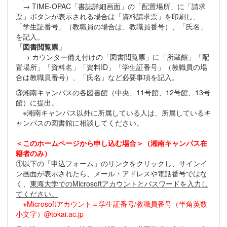
→ TIME-OPAC「書誌詳細画面」の「配置場所」に「請求
票」ボタンが表示される場合は「資料請求票」を印刷し、
「学生証番号」（教職員の場合は、教職員番号）、「氏名」
を記入。
「図書閲覧票」
→ カウンター備え付けの「図書閲覧票」に「所蔵館」「配
置場所」「資料名」「資料ID」「学生証番号」（教職員の場
合は教職員番号）、「氏名」など必要事項を記入。
③湘南キャンパスの各図書館（中央、11号館、12号館、13号
館）に提出。
※湘南キャンパス以外に所属している人は、所属しているキ
ャンパスの図書館に相談してください。
＜このホームページから申し込む場合＞（湘南キャンパス在
籍者のみ）
①以下の「申込フォーム」のリンクをクリックし、サインイ
ン画面が表示されたら、メール・アドレスや電話番号ではな
く、
東海大学でのMicrosoftアカウントとパスワードを入力し
てください。
※Microsoftアカウント＝学生証番号/教職員番号（半角英数
小文字）@tokai.ac.jp