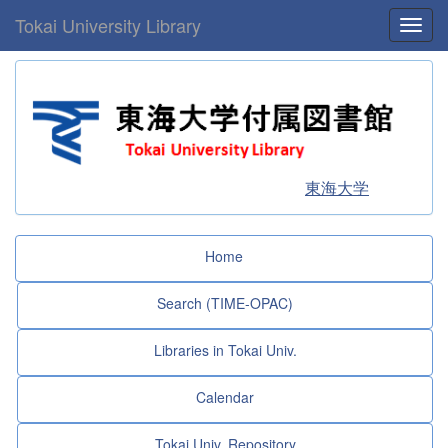
Tokai University Library
Toggl
東海大学
Home
Search (TIME-OPAC)
Libraries in Tokai Univ.
Calendar
Tokai Univ. Repository