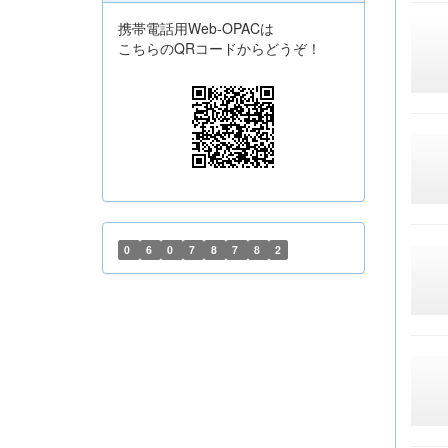
携帯電話用Web-OPACは
こちらのQRコードからどうぞ！
0
6
0
7
8
7
8
2