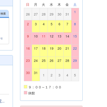
日
月
火
水
木
金
土
1
リ検索
26
27
28
29
30
31
2
3
4
5
6
7
8
9
10
11
12
13
14
15
クセ
16
17
18
19
20
21
22
23
24
25
26
27
28
29
30
31
1
2
3
4
5
９：００～１７：００
休館
..