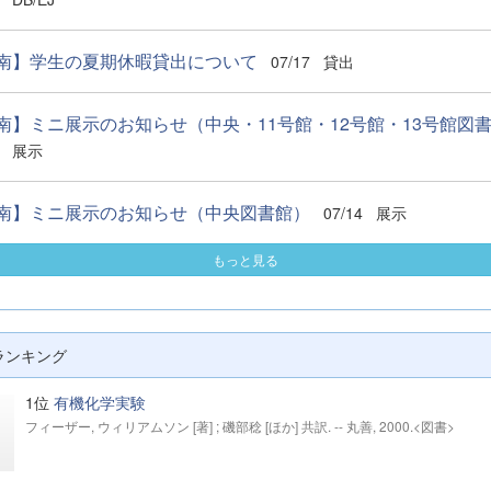
南】学生の夏期休暇貸出について
07/17
貸出
南】ミニ展示のお知らせ（中央・11号館・12号館・13号館図
展示
南】ミニ展示のお知らせ（中央図書館）
07/14
展示
もっと見る
ランキング
1位
有機化学実験
フィーザー, ウィリアムソン [著] ; 磯部稔 [ほか] 共訳. -- 丸善, 2000.<図書>