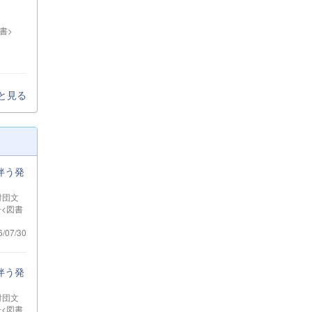
書>
と見る
伴う発
財団文
冊<図書
6/07/30
伴う発
財団文
冊<図書