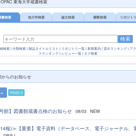
E-OPAC 東海大学蔵書検索
蔵書検索
他大学検索
論文検索
横断検索
リポジト
検索
細検索
|
分類検索
|
雑誌タイトルリスト
|
リポジトリ一覧
|
新着案内
|
貸出ランキング
|
ア
スランキング
|
レビュー一覧
|
タグ検索
館からのお知らせ
件
RSS2.0
3号館】図書館蔵書点検のお知らせ
08/03
NEW
第14報)≫【重要】電子資料（データベース、電子ジャーナル、電.
DB/EJ