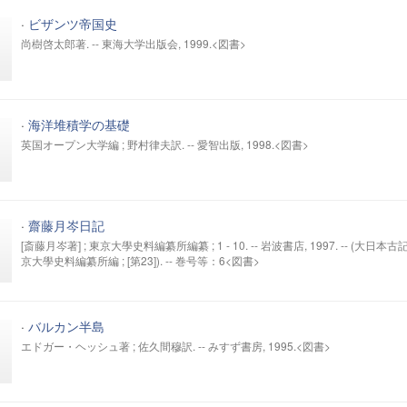
·
ビザンツ帝国史
尚樹啓太郎著. -- 東海大学出版会, 1999.<図書>
·
海洋堆積学の基礎
英国オープン大学編 ; 野村律夫訳. -- 愛智出版, 1998.<図書>
·
齋藤月岑日記
[斎藤月岑著] ; 東京大學史料編纂所編纂 ; 1 - 10. -- 岩波書店, 1997. -- (大日本古記
京大學史料編纂所編 ; [第23]). -- 巻号等：6<図書>
·
バルカン半島
エドガー・ヘッシュ著 ; 佐久間穆訳. -- みすず書房, 1995.<図書>