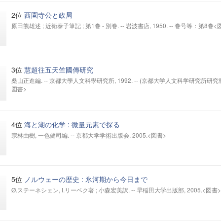
2位
西園寺公と政局
原田熊雄述 ; 近衛泰子筆記 ; 第1巻 - 別巻. -- 岩波書店, 1950. -- 巻号等：第8巻<
3位
慧超往五天竺國傳研究
桑山正進編. -- 京都大學人文科學研究所, 1992. -- (京都大学人文科学研究所研究報
図書>
4位
海と湖の化学 : 微量元素で探る
宗林由樹, 一色健司編. -- 京都大学学術出版会, 2005.<図書>
5位
ノルウェーの歴史 : 氷河期から今日まで
Ø.ステーネシェン, I.リーベク著 ; 小森宏美訳. -- 早稲田大学出版部, 2005.<図書>