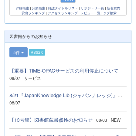
詳細検索
|
分類検索
|
雑誌タイトルリスト
|
リポジトリ一覧
|
新着案内
|
貸出ランキング
|
アクセスランキング
|
レビュー一覧
|
タグ検索
図書館からのお知らせ
5件
RSS2.0
【重要】TIME-OPACサービスの利用停止について
08/07
サービス
8/21『JapanKnowledge Lib (ジャパンナレッジ)』サービス一時停止...
08/07
【13号館】図書館蔵書点検のお知らせ
08/03
NEW