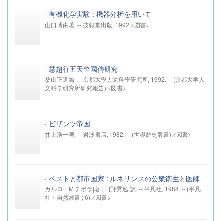
·
有機化学実験 : 機器分析を用いて
山口博由著. -- 技報堂出版, 1992.<図書>
·
慧超往五天竺國傳研究
桑山正進編. -- 京都大學人文科學研究所, 1992. -- (京都大学人
文科学研究所研究報告).<図書>
·
ビザンツ帝国
井上浩一著. -- 岩波書店, 1982. -- (世界歴史叢書).<図書>
·
ペストと都市国家 : ルネサンスの公衆衛生と医師
カルロ・M.チポラ|著 ; 日野秀逸|訳. -- 平凡社, 1988. -- (平凡
社・自然叢書 ; 6).<図書>