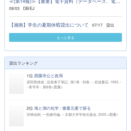
≪(第14報)≫【重要】電子資料（データベース、電子ジャーナル、電...
08/03
DB/EJ
【湘南】学生の夏期休暇貸出について
07/17
貸出
もっと見る
貸出ランキング
1位
西園寺公と政局
原田熊雄述 ; 近衛泰子筆記 ; 第1巻 - 別巻. -- 岩波書店, 1950. -
- 巻号等：第8巻<図書>
2位
海と湖の化学 : 微量元素で探る
宗林由樹, 一色健司編. -- 京都大学学術出版会, 2005.<図書>