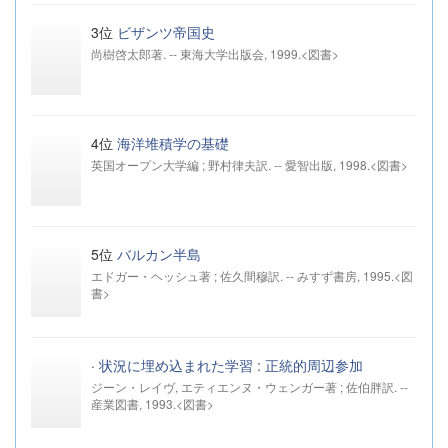
3位
ビザンツ帝国史
尚樹啓太郎著. -- 東海大学出版会, 1999.<図書>
4位
海洋堆積学の基礎
英国オープン大学編 ; 野村律夫訳. -- 愛智出版, 1998.<図書>
5位
バルカン半島
エドガー・ヘッシュ著 ; 佐久間穆訳. -- みすず書房, 1995.<図
書>
·
状況に埋め込まれた学習 : 正統的周辺参加
ジーン・レイヴ, エティエンヌ・ウェンガー著 ; 佐伯胖訳. --
産業図書, 1993.<図書>