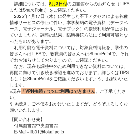
詳細については、
8月3日付
の図書館からのお知らせ（TIPS
またはSharePoint）をご確認ください。
2025年4月17日（木）に発生した不正アクセスによる各種
情報サービスの停止に伴い、本学契約の電子資料（データベ
ース、電子ジャーナル、電子ブック）の接続利用が停止され
ていましたが、調整の結果、臨時接続方法にて利用可能とな
ったものがあります。
利用可能な電子資料については、対象資料情報を、学生の
皆さんへはTIPSで、教職員の皆さんへはSharePointで、それ
ぞれお知らせしておりますので、ご確認ください。
なお、現在も調整中のため利用できない資料については、
再開に向けて引き続き確認を進めております。詳しくはTIPS
もしくはSharePointをご確認くださいますよう、お願いいた
します。
※現在
「VPN接続」でのご利用はできません
。ご了承くださ
い。
引き続き、ご不便をおかけいたしますが、どうぞよろしくお
願いいたします。
【問い合わせ先】
付属図書館中央図書館
E-Mail= lib01@tokai.ac.jp