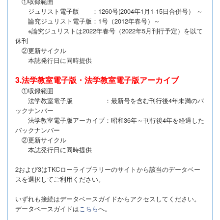
①収録範囲
ジュリスト電子版 ：1260号(2004年1月1-15日合併号） ～
論究ジュリスト電子版：1号（2012年春号）～
※論究ジュリストは2022年春号（2022年5月刊行予定）を以て
休刊
②更新サイクル
本誌発行日に同時提供
3.法学教室電子版・法学教室電子版アーカイブ
①収録範囲
法学教室電子版 ：最新号を含む刊行後4年未満のバ
ックナンバー
法学教室電子版アーカイブ：昭和36年～刊行後4年を経過した
バックナンバー
②更新サイクル
本誌発行日に同時提供
2および3はTKCローライブラリーのサイトから該当のデータベー
スを選択してご利用ください。
いずれも接続はデータベースガイドからアクセスしてください。
データベースガイドは
こちら
へ。