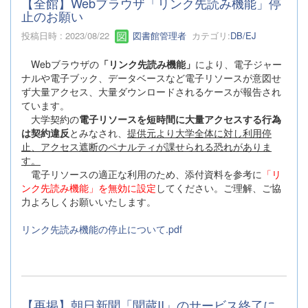
【全館】Webブラウザ「リンク先読み機能」停
止のお願い
投稿日時 : 2023/08/22
図書館管理者
カテゴリ:
DB/EJ
Webブラウザの
「リンク先読み機能」
により、電子ジャー
ナルや電子ブック、データベースなど電子リソースが意図せ
ず大量アクセス、大量ダウンロードされるケースが報告され
ています。
大学契約の
電子リソースを短時間に大量アクセスする行為
は契約違反
とみなされ、
提供元より大学全体に対し利用停
止、アクセス遮断のペナルティが課せられる恐れがありま
す。
電子リソースの適正な利用のため、添付資料を参考に
「リ
ンク先読み機能」を無効に設定
してください。ご理解、ご協
力よろしくお願いいたします。
リンク先読み機能の停止について.pdf
【再掲】朝日新聞「聞蔵II」のサービス終了に