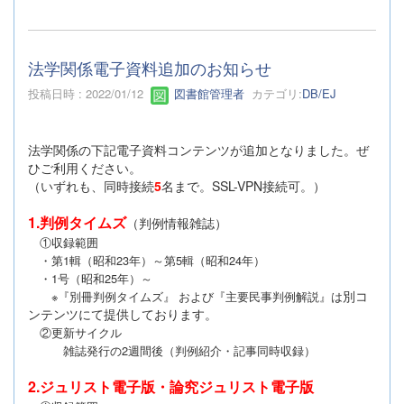
法学関係電子資料追加のお知らせ
投稿日時 : 2022/01/12
図書館管理者
カテゴリ:
DB/EJ
法学関係の下記電子資料コンテンツが追加となりました。ぜ
ひご利用ください。
（いずれも、同時接続
5
名まで。SSL-VPN接続可。）
1.
判例タイムズ
（判例情報雑誌）
①収録範囲
・第1輯（昭和23年）～第5輯（昭和24年）
・1号（昭和25年）～
別コ
※『別冊判例タイムズ』 および『主要民事判例解説』は
ンテンツにて提供しております。
②更新サイクル
雑誌発行の2週間後（判例紹介・記事同時収録）
2.ジュリスト電子版・論究ジュリスト電子版