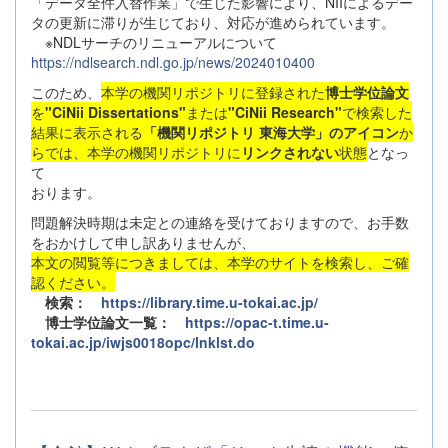
「データ全件入替作業」で生じた影響により、NIIによるデー
タの更新に滞りが生じており、対応が進められています。
※NDLサーチのリニューアルについて
https://ndlsearch.ndl.go.jp/news/2024010400
このため、
本学の機関リポジトリに登録された
博士学位論文
を
"CiNii Dissertations"
または
"CiNii Research"
で検索した
結果に表示される
「機関リポジトリ 東海大学」のアイコン
か
らでは、本学の機関リポジトリに
リンクされない
状態
となっ
て
おります。
問題解決時期は未定との連絡を受けておりますので、お手数
をおかけして申し訳ありませんが、
本文の閲覧等につきましては、本学のサイトを検索し、ご確
認ください。
検索：
https://library.time.u-tokai.ac.jp/
博士学位論文一覧：
https://opac-t.time.u-
tokai.ac.jp/iwjs0018opc/lnklst.do