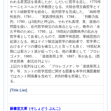
われる星雲説を発表したが、しだいに哲学を志し、1770年
ケーニヒスベルク大学教授となる。大陸合理主義哲学とイ
ギリス経験哲学を総合し、批判哲学を完成した。「純粋理
性批判、1781」、「実践理性批判、1788」、「判断力批
判、1790」は3批判と呼ばれ、それぞれ真理、美、道徳の
問題を扱い、近代哲学樹立の出発点となった。晩年の「永
久平和のために、1795」は、18世紀の国際秩序の乱れを
哲学者として反省したもので、国際平和思想、軍縮思想の
起源となる。彼はドイツ観念論哲学の創始者で、哲学界に
おけるドイツの優位を確立したと言っても良く、19世紀末
期には新カント派が起っている。他の著書として「プロレ
ゴメナ、1983」、「道徳形而上学、1897」等がある。(西
洋史辞典 創元社刊より）
上記の３批判をはじめ、「プロレゴメナ」や「道徳形而上
学」等、カントの哲学思想に関する図書を本学付属図書館
ではカント関係書を含めて、約520冊を所蔵してい
る。
[Title List]
蘇書堂文庫 (そしょどう ぶんこ)