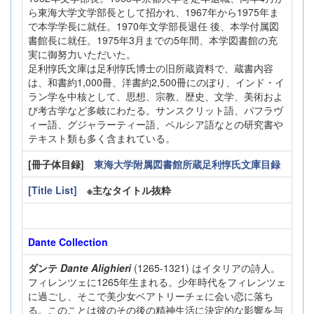
ら東海大学文学部長として招かれ、1967年から1975年ま
で本学学長に就任。1970年文学部長退任 後、本学付属図
書館長に就任。1975年3月までの5年間、本学図書館の充
実に御努力いただいた。
足利惇氏文庫は足利惇氏博士の旧所蔵資料で、蔵書内容
は、和書約1,000冊、洋書約2,500冊にのぼり、インド・イ
ラン学を中核として、思想、宗教、歴史、文学、美術およ
び考古学など多岐にわたる。サンスクリット語、パフラヴ
ィー語、グジャラーティー語、ペルシア語なとの研究書や
テキスト類も多く含まれている。
[冊子体目録]
東海大学附属図書館所蔵足利惇氏文庫目録
[Title List]
※主なタイトル抜粋
Dante Collection
ダンテ
Dante Alighieri
(1265-1321) はイタリアの詩人。
フィレンツェに1265年生まれる。少年時代をフィレンツェ
に過ごし、そこで美少女ベアトリーチェに会い恋に落ち
る。このことは彼のその後の精神生活に決定的な影響を与