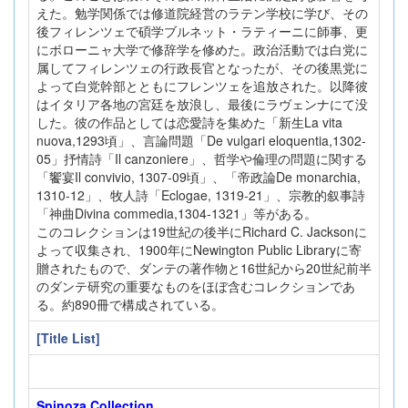
えた。勉学関係では修道院経営のラテン学校に学び、その
後フィレンツェで碩学ブルネット・ラティーニに師事、更
にボローニャ大学で修辞学を修めた。政治活動では白党に
属してフィレンツェの行政長官となったが、その後黒党に
よって白党幹部とともにフレンツェを追放された。以降彼
はイタリア各地の宮廷を放浪し、最後にラヴェンナにて没
した。彼の作品としては恋愛詩を集めた「新生La vita
nuova,1293頃」、言論問題「De vulgari eloquentia,1302-
05」抒情詩「Il canzoniere」、哲学や倫理の問題に関する
「饗宴Il convivio, 1307-09頃」、「帝政論De monarchia,
1310-12」、牧人詩「Eclogae, 1319-21」、宗教的叙事詩
「神曲Divina commedia,1304-1321」等がある。
このコレクションは19世紀の後半にRichard C. Jacksonに
よって収集され、1900年にNewington Public Libraryに寄
贈されたもので、ダンテの著作物と16世紀から20世紀前半
のダンテ研究の重要なものをほぼ含むコレクションであ
る。約890冊で構成されている。
[Title List]
Spinoza Collection