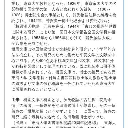
業し、東京大学教授となった。1926年、東京帝国大学の名
誉教授で国文学の第一人者と言われた芳賀矢一（1867-
1926）博士記念会の事業として、源氏物語注釈の編者を委
託され 、1942年、芳賀矢一博士記念会より委託された
「校異源氏物語」五巻を完成。1944年「古典の批評的処置
に関する研究」により第一回日本文学報告全国文学賞を授
与される。1953年から1956年にかけて「源氏物語大成」
全八巻を完成させた。
桃園文庫は池田亀鑑博士が文献批判的研究という学問的方
法を樹立し、その研究のために集めた平安文学の文献を中
心に成る。約8,400点ある桃園文庫は和装本、洋装本に分
かれ特別図書として整理されている。既に和装本は冊子体
目録が作成されている。桃園文庫は、博士の義兄である元
東海大学 文学部長・付属図書館館長原田敏明教授が池田家
の遺族より文庫の保存移譲を一任されていたため東海大学
に所蔵されることとなった。
由来
桃園文庫の桃園とは、源氏物語の古注釈「花鳥余
情」の著者、一条兼良を池田亀鑑博士が尊崇し、その一条
兼良の「桃華蕊葉（とうかずいよう）」に因んで、兼良の
研究に続く気持ちを込めて、池田亀鑑博士がつけた。
（出典：「東海大學図書館学開講20周年記念誌」 東海大
学課程資格教育センター図書館学研究室 1994.5刊)