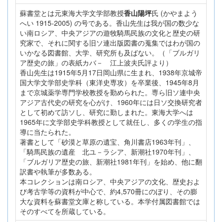
蘇書堂とは元東海大学文学部教授
香山陽坪
氏 (かやまよう
へい 1915-2005) の号である。香山先生は我が国の数少な
い南ロシア、中央アジアの遊牧騎馬民族の文化と歴史の研
究家で、それに関する旧ソ連出版図書の蒐集ではわが国の
いかなる図書館、大学、研究所も及ばない。（「ブルガリ
ア歴史の旅」の表紙カバ－ 江上波夫氏評より）
香山先生は1915年5月17日岡山県に生まれ、1938年京城帝
国大学文学部史学科（東洋史専攻）を卒業後、1945年8月
まで京城薬学専門学校教授を勤められた。専ら旧ソ連中央
アジア古代史の研究を心がけ、1960年には日ソ交換研究者
として初めて訪ソし、研究に勤しまれた。東海大学へは
1965年に文学部史学科教授として就任し、多くの学生の指
導に当たられた。
著書として「砂漠と草原の遺宝、角川書店1963年刊」、
「騎馬民族の遺産 北ユ－ラシア、新潮社1970年刊」、
「ブルガリア歴史の旅、新潮社1981年刊」を始め、他に翻
訳書や執筆が多数ある。
本コレクションは南ロシア、中央アジアの文化、歴史およ
び考古学等の資料が中心で、約4,570冊にのぼり、その膨
大な資料を蘇書堂文庫と称している。本学付属図書館では
そのすべてを所蔵している。