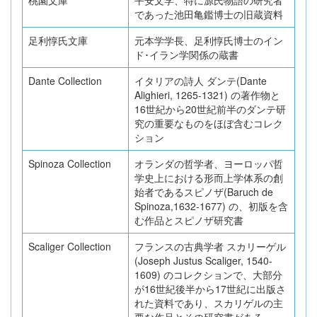
であった池田亀鑑博士の旧蔵資料
足利惇氏文庫
元本学学長、足利惇氏博士のイン
ド･イラン学関係の蔵書
Dante Collection
イタリアの詩人 ダンテ(Dante
Alighieri, 1265-1321) の著作物と
16世紀から20世紀前半のダンテ研
究の重要なものをほぼ含むコレク
ション
Spinoza Collection
オランダの哲学者、ヨーロッパ哲
学史上における形而上学体系の創
始者であるスピノザ(Baruch de
Spinoza,1632‐1677) の、初版を含
む作品とスピノザ研究書
Scaliger Collection
フランスの古典学者 スカリーゲル
(Joseph Justus Scaliger, 1540-
1609) のコレクションで、大部分
が16世紀後半から17世紀に出版さ
れた資料であり、スカリゲルの主
要な作品とその研究書がある