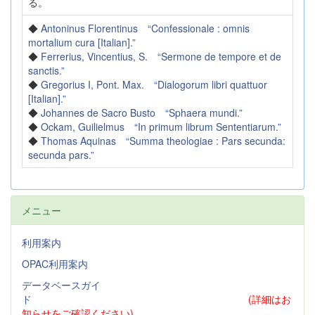
る。
◆
Antoninus Florentinus “Confessionale : omnis
mortalium cura [Italian].”
◆
Ferrerius, Vincentius, S. “Sermone de tempore et de
sanctis.”
◆
Gregorius I, Pont. Max. “Dialogorum libri quattuor
[Italian].”
◆
Johannes de Sacro Busto “Sphaera mundi.”
◆
Ockam, Guilielmus “In primum librum Sententiarum.”
◆
Thomas Aquinas “Summa theologiae : Pars secunda:
secunda pars.”
メニュー
利用案内
OPAC利用案内
データベースガイ
ド
(詳細はお
知らせをご確認ください)