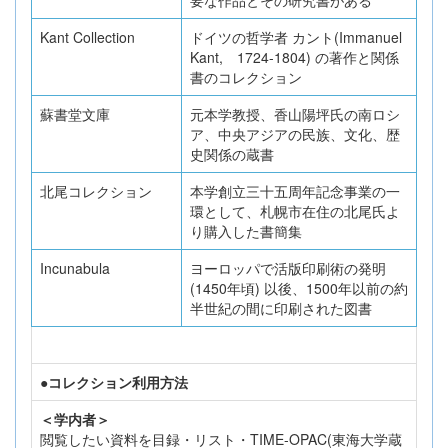
Kant Collection
ドイツの哲学者 カント(Immanuel
Kant, 1724-1804) の著作と関係
書のコレクション
蘇書堂文庫
元本学教授、香山陽坪氏の南ロシ
ア、中央アジアの民族、文化、歴
史関係の蔵書
北尾コレクション
本学創立三十五周年記念事業の一
環として、札幌市在住の北尾氏よ
り購入した書簡集
Incunabula
ヨーロッパで活版印刷術の発明
(1450年頃) 以後、1500年以前の約
半世紀の間に印刷された図書
●コレクション利用方法
＜学内者＞
閲覧したい資料を目録・リスト・TIME-OPAC(東海大学蔵