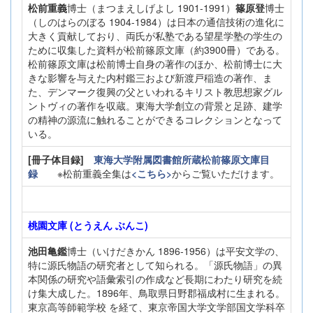
松前重義
博士（まつまえしげよし 1901-1991）
篠原登
博士
（しのはらのぼる 1904-1984）は日本の通信技術の進化に
大きく貢献しており、両氏が私塾である望星学塾の学生の
ために収集した資料が松前篠原文庫（約3900冊）である。
松前篠原文庫は松前博士自身の著作のほか、松前博士に大
きな影響を与えた内村鑑三および新渡戸稲造の著作、ま
た、デンマーク復興の父といわれるキリスト教思想家グル
ントヴィの著作を収蔵。東海大学創立の背景と足跡、建学
の精神の源流に触れることができるコレクションとなって
いる。
[冊子体目録]
東海大学附属図書館所蔵松前篠原文庫目
録
※松前重義全集は
<こちら>
からご覧いただけます。
桃園文庫 (とうえん ぶんこ)
池田亀鑑
博士（いけだきかん 1896-1956）は平安文学の、
特に源氏物語の研究者として知られる。「源氏物語」の異
本関係の研究や語彙索引の作成など長期にわたり研究を続
け集大成した。1896年、鳥取県日野郡福成村に生まれる。
東京高等師範学校 を経て、東京帝国大学文学部国文学科卒