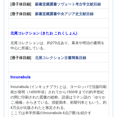
[冊子体目録]
蘇書堂藏露書ソヴェート考古学文献目録
[冊子体目録]
蘇書堂藏露書中央アジア史文献目録
北尾コレクション (きたお これくしょん)
北尾コレクションは、約270点あり、幕末や明治の書簡を
中心に所蔵している。
[冊子体目録]
北尾コレクション古書簡集目録
Incunabula
Incunabula (インキュナブラ) とは、ヨーロッパで活版印刷
術が発明（1450年頃）されてから1500年までの約半世紀
の間に印刷された図書の総称。語源はラテン語の「ゆりか
ご,襁褓」からきている。揺籃期本、初期刊本ともいう。約
4万点が出版されたと推定される。
ここでは本学所蔵のIncunabula 6点(7冊)を紹介す