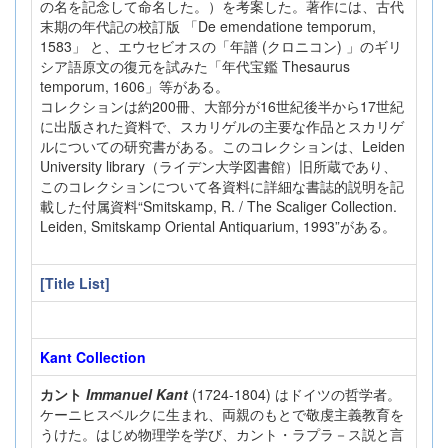
の名を記念して命名した。）を考案した。著作には、古代
末期の年代記の校訂版 「De emendatione temporum,
1583」 と、エウセビオスの「年譜 (クロニコン) 」のギリ
シア語原文の復元を試みた「年代宝鑑 Thesaurus
temporum, 1606」等がある。
コレクションは約200冊、大部分が16世紀後半から17世紀
に出版された資料で、スカリゲルの主要な作品とスカリゲ
ルについての研究書がある。このコレクションは、Leiden
University library（ライデン大学図書館）旧所蔵であり、
このコレクションについて各資料に詳細な書誌的説明を記
載した付属資料“Smitskamp, R. / The Scaliger Collection.
Leiden, Smitskamp Oriental Antiquarium, 1993”がある。
[Title List]
Kant Collection
カント
Immanuel Kant
(1724-1804) はドイツの哲学者。
ケーニヒスベルクに生まれ、両親のもとで敬虔主義教育を
うけた。はじめ物理学を学び、カント・ラプラ－ス説と言