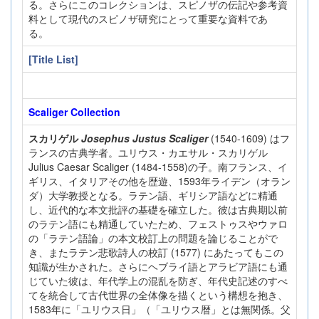
る。さらにこのコレクションは、スピノザの伝記や参考資
料として現代のスピノザ研究にとって重要な資料であ
る。
[Title List]
Scaliger Collection
スカリゲル
Josephus Justus Scaliger
(1540-1609) はフ
ランスの古典学者。ユリウス・カエサル・スカリゲル
Julius Caesar Scaliger (1484-1558)の子。南フランス、イ
ギリス、イタリアその他を歴遊、1593年ライデン（オラン
ダ）大学教授となる。ラテン語、ギリシア語などに精通
し、近代的な本文批評の基礎を確立した。彼は古典期以前
のラテン語にも精通していたため、フェストゥスやウァロ
の「ラテン語論」の本文校訂上の問題を論じることがで
き、またラテン悲歌詩人の校訂 (1577) にあたってもこの
知識が生かされた。さらにヘブライ語とアラビア語にも通
じていた彼は、年代学上の混乱を防ぎ、年代史記述のすべ
てを統合して古代世界の全体像を描くという構想を抱き、
1583年に「ユリウス日」（「ユリウス暦」とは無関係。父