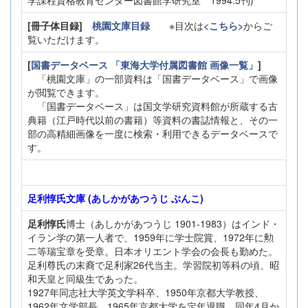
[冊子体目録]
桃園文庫目録
※目次は
<こちら>
からご
覧いただけます。
[
国書データベース 「東海大学付属図書館 画像一覧」
]
「桃園文庫」の一部資料は「国書データベース」で画像
が閲覧できます。
「国書データベース」は国文学研究資料館が所蔵する古
典籍（江戸時代以前の書籍）等資料の書誌情報と、その一
部の高精細画像を一度に検索・利用できるデータベースで
す。
足利惇氏文庫 (あしかがあつうじ ぶんこ)
足利惇氏
博士（あしかがあつうじ 1901-1983）はインド・
イラン学の第一人者で、1959年に学士院賞、1972年に勲
二等瑞宝章を受章。日本オリエント学会の会長も勤めた。
足利尊氏の末裔で足利家26代当主。学習院初等科の頃、昭
和天皇と同級生であった。
1927年同志社大学英文学科卒、1950年京都大学教授、
1962年文学部長。1965年京都大学を定年退職、同年4月か