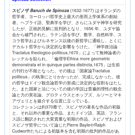
スピノザ
Baruch de Spinoza
(1632‐1677) はオランダの
哲学者。ヨーロッパ哲学史上最大の形而上学体系の創始
者。ヘブライ語、聖典学を学び、さらにユダヤ神学を研究
したが、正統的見解に批判的となり、1656 年、ユダヤ協
会から破門された。ラテン語を学び、数学、自然科学、ス
コラ哲学およびルネサンス以後の新哲学に通暁し、とくに
デカルト哲学から決定的な影響をうけた。「神学政治論
Tractatus theologico-politicus,1670」によって無神論者の
レッテルを貼られ、「倫理学Ethica more geometric
demonstrata et in quinque partes distincta,1675」は生前
の刊行が不能となった。その後は「国家論Tractatus
politicus」の執筆にとりかかったが、完成しなかった。彼
の哲学はドイツ観念論哲学の形成に決定的な役割をはたし
た。また国家と法についての彼の学説は普遍的理性の観念
論と力の実在論、グロティウスとホッブズ、ルソーとマキ
アヴェリとを媒介する位置に立っている。
コレクションは約370冊で、スピノザの著名な作品の初版
と、それ以外の重要な作品、またドイツ語、英語、フラン
ス語に翻訳された大変貴重な初期の作品、スピノザおよび
スピノザ哲学について論じたPierre BayleやRalph
Cudworthたちによる初版本を含む初期の批判的作品があ