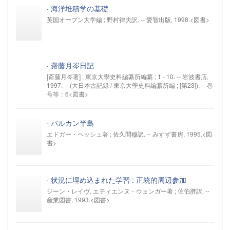
·
海洋堆積学の基礎
英国オープン大学編 ; 野村律夫訳. -- 愛智出版, 1998.<図書>
·
齋藤月岑日記
[斎藤月岑著] ; 東京大學史料編纂所編纂 ; 1 - 10. -- 岩波書店,
1997. -- (大日本古記録 / 東京大學史料編纂所編 ; [第23]). -- 巻
号等：6<図書>
·
バルカン半島
エドガー・ヘッシュ著 ; 佐久間穆訳. -- みすず書房, 1995.<図
書>
·
状況に埋め込まれた学習 : 正統的周辺参加
ジーン・レイヴ, エティエンヌ・ウェンガー著 ; 佐伯胖訳. --
産業図書, 1993.<図書>