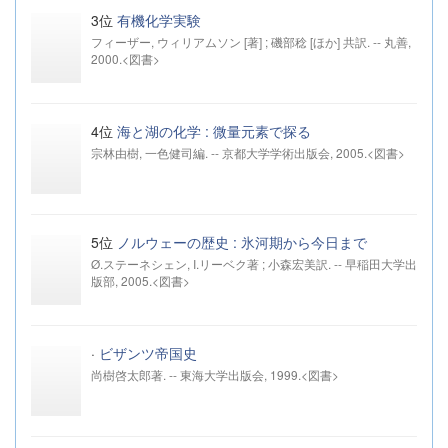
3位
有機化学実験
フィーザー, ウィリアムソン [著] ; 磯部稔 [ほか] 共訳. -- 丸善,
2000.<図書>
4位
海と湖の化学 : 微量元素で探る
宗林由樹, 一色健司編. -- 京都大学学術出版会, 2005.<図書>
5位
ノルウェーの歴史 : 氷河期から今日まで
Ø.ステーネシェン, I.リーベク著 ; 小森宏美訳. -- 早稲田大学出
版部, 2005.<図書>
·
ビザンツ帝国史
尚樹啓太郎著. -- 東海大学出版会, 1999.<図書>