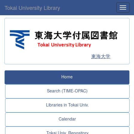
Tokai University Library
Toggl
東海大学
Home
Search (TIME-OPAC)
Libraries in Tokai Univ.
Calendar
Tokai Univ. Repository