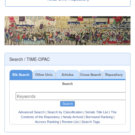
Search / TIME-OPAC
Bib Search
Other Univ.
Articles
Cross Search
Repository
Search
Search
Advanced Search
|
Search by Classification
|
Serials Title List
|
The
Contents of the Repository
|
Newly Arrived
|
Borrowed Ranking
|
Access Ranking
|
Review List
|
Search Tags