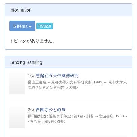
Information
5 items
RSS2.0
トピックがありません。
Lending Ranking
1位
慧超往五天竺國傳研究
桑山正進編. -- 京都大學人文科學研究所, 1992. -- (京都大学人
文科学研究所研究報告).<図書>
2位
西園寺公と政局
原田熊雄述 ; 近衛泰子筆記 ; 第1巻 - 別巻. -- 岩波書店, 1950. -
- 巻号等：第8巻<図書>