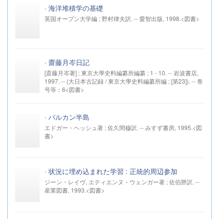
·
海洋堆積学の基礎
英国オープン大学編 ; 野村律夫訳. -- 愛智出版, 1998.<図書>
·
齋藤月岑日記
[斎藤月岑著] ; 東京大學史料編纂所編纂 ; 1 - 10. -- 岩波書店,
1997. -- (大日本古記録 / 東京大學史料編纂所編 ; [第23]). -- 巻
号等：6<図書>
·
バルカン半島
エドガー・ヘッシュ著 ; 佐久間穆訳. -- みすず書房, 1995.<図
書>
·
状況に埋め込まれた学習 : 正統的周辺参加
ジーン・レイヴ, エティエンヌ・ウェンガー著 ; 佐伯胖訳. --
産業図書, 1993.<図書>