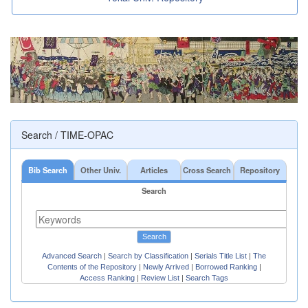
Search / TIME-OPAC
Bib Search
Other Univ.
Articles
Cross Search
Repository
Search
Search
Advanced Search
|
Search by Classification
|
Serials Title List
|
The
Contents of the Repository
|
Newly Arrived
|
Borrowed Ranking
|
Access Ranking
|
Review List
|
Search Tags