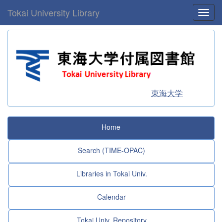
Tokai University Library
Toggl
東海大学
Home
Search (TIME-OPAC)
Libraries in Tokai Univ.
Calendar
Tokai Univ. Repository