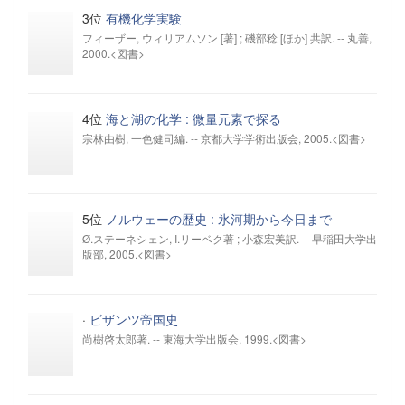
3位
有機化学実験
フィーザー, ウィリアムソン [著] ; 磯部稔 [ほか] 共訳. -- 丸善,
2000.<図書>
4位
海と湖の化学 : 微量元素で探る
宗林由樹, 一色健司編. -- 京都大学学術出版会, 2005.<図書>
5位
ノルウェーの歴史 : 氷河期から今日まで
Ø.ステーネシェン, I.リーベク著 ; 小森宏美訳. -- 早稲田大学出
版部, 2005.<図書>
·
ビザンツ帝国史
尚樹啓太郎著. -- 東海大学出版会, 1999.<図書>