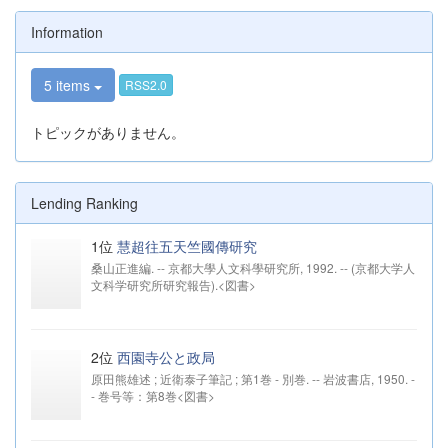
Information
5 items
RSS2.0
トピックがありません。
Lending Ranking
1位
慧超往五天竺國傳研究
桑山正進編. -- 京都大學人文科學研究所, 1992. -- (京都大学人
文科学研究所研究報告).<図書>
2位
西園寺公と政局
原田熊雄述 ; 近衛泰子筆記 ; 第1巻 - 別巻. -- 岩波書店, 1950. -
- 巻号等：第8巻<図書>