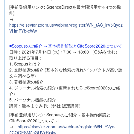
[事前登録用リンク: ScienceDirectを最大限活用する4つの機
能]
→
https://elsevier.zoom.us/webinar/register/WN_tAC_lrV5Qyqz
VHmPYb-cWw
■Scopusのご紹介 ～基本操作解説とCiteScore2020について
日時：2021年7月14日 (水) 17:00 ～ 18:00 （Q&Aを含む）
取り上げる項目 :
1. Scopusとは？
2. 文献検索の紹介 (基本的な検索の流れ/インパクトが高い論
文を調べる等)
3. 著者検索の紹介
4. ジャーナル検索の紹介 (更新されたCiteScore2020のご紹
介)
5. パーソナル機能の紹介
講師：瀧本まゆみ 氏（弊社 認定講師）
[事前登録用リンク: Scopusのご紹介～基本操作解説と
CiteScore2020について～]
→
https://elsevier.zoom.us/webinar/register/WN_EVyx-
2COQFSM2cGUVxRx4w