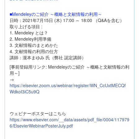
■Mendeleyのご紹介 ～概略と文献情報の利用～
日時：2021年7月15日 (木) 17:00 ～ 18:00 （Q&Aを含む）
取り上げる項目 :
1. Mendeley とは？
2. Mendeley利用準備
3. 文献情報のまとめかた
4. 文献情報の利用の仕方
講師：瀧本まゆみ 氏（弊社 認定講師）
[事前登録用リンク: Mendeleyのご紹介 ～概略と文献情報の利
用～]
→
https://elsevier.zoom.us/webinar/register/WN_CcUxtMECQf
WdkoI3iC5u9Q
ウェビナーポスターはこちら
https://www.elsevier.com/__data/assets/pdf_file/0004/117979
6/ElsevierWebinarPosterJuly.pdf