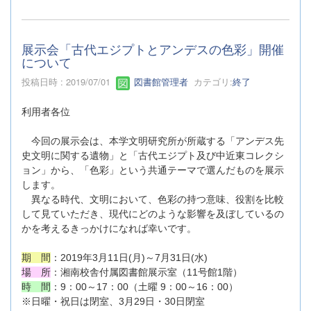
展示会「古代エジプトとアンデスの色彩」開催
について
投稿日時 : 2019/07/01
図書館管理者
カテゴリ:
終了
利用者各位
今回の展示会は、本学文明研究所が所蔵する「アンデス先
史文明に関する遺物」と「古代エジプト及び中近東コレクシ
ョン」から、「色彩」という共通テーマで選んだものを展示
します。
異なる時代、文明において、色彩の持つ意味、役割を比較
して見ていただき、現代にどのような影響を及ぼしているの
かを考えるきっかけになれば幸いです。
期 間
：2019年3月11日(月)～7月31日(水)
場 所
：湘南校舎付属図書館展示室（11号館1階）
時 間
：9：00～17：00（土曜 9：00～16：00）
※日曜・祝日は閉室、3月29日・30日閉室