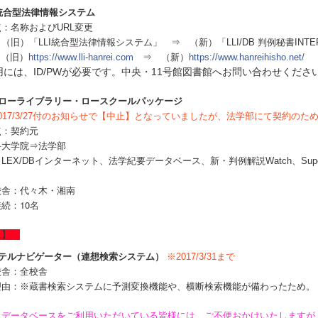
I統合型法律情報システム
：名称およびURL変更
（旧）「LLI統合型法律情報システム」 ⇒ （新）「LLI/DB 判例秘書INTE
：（旧）
https://www.lli-hanrei.com
⇒ （新）
https://www.hanreihisho.net/
用には、ID/PWが必要です。中央・11号館図書館へお問い合わせくださ
Cローライブラリー・ロースクールパッケージ
017/3/27付のお知らせで【中止】となっていましたが、法学部にて契約の
点：契約元
大学院⇒法学部
LEX/DBインターネット、法学紀要データベース、新・判例解説Watch、Sup
校舎：代々木・湘南
接続
10名
：
止
】
テルナビゲーター（連想検索システム）
※2017/3/31まで
校舎：全校舎
理由：※蔵書検索システムに予測変換機能や、横断検索機能が備わったため。
止データベースをご利用いただいている皆様には、ご不便おかけいたしますが