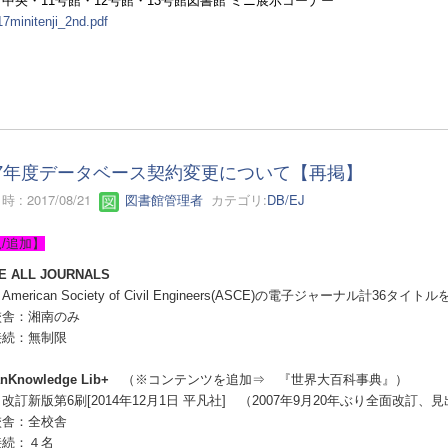
中央・11号館・12号館・13号館図書館 ミニ展示コーナー
7minitenji_2nd.pdf
17年度データベース契約変更について【再掲】
 : 2017/08/21
図書館管理者
カテゴリ:
DB/EJ
/追加】
E ALL JOURNALS
merican Society of Civil Engineers(ASCE)の電子ジャーナル計36タイト
校舎：湘南のみ
接続：無制限
nKnowledge Lib+
（※コンテンツを追加⇒ 『世界大百科事典』）
改訂新版第6刷[2014年12月1日 平凡社] （2007年9月20年ぶり全面改訂、
校舎：全校舎
接続：４名