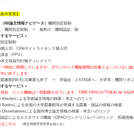
約条件変更】
Nii（NII論文情報ナビゲータ）
機関別定額制
点：機関別定額制 ⇒ 無料の「機関認証」制
了するサービス＞
関別定額制
ii個人ID、CiNiiサイトライセンス個人ID
課金（PPV）
Nii本文収録刊行物ディレクトリ
★一時的に再開していますが、
ダウンロード機能
再開の対象となっていない論
日中に終了します。
図書館(NII-ELS)事業も終了 ⇒ 学協会：J-STAGEへ、大学等：機関リポ
続するサービス＞
現在、リンク機能は一部制限されています。TIME-OPACや”TOKAI de S
Nii Articlesによる学術論文情報の検索・本文へのリンク
Nii Booksによる全国の大学図書館等が所蔵する図書・雑誌の情報の検索
Nii Dissertationsによる国内博士論文情報の検索・本文へのリンク
認証によるカスタマイズ機能（OPAC/リンクリゾルバへのリンク、所蔵情報
くは
こちら
（国立情報学研究所お知らせ）