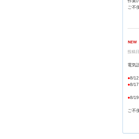
作業
ご不
投稿日時
電気
●
8/
●
8/
1
●
8/
ご不