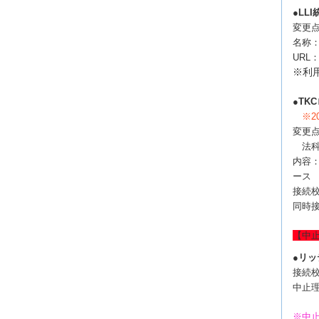
●
LL
変更点
名称：
URL
※利
●
TK
※2
変更
法科
内容：
ース
接続
同時
【
中
●
リッ
接続
中止
※中