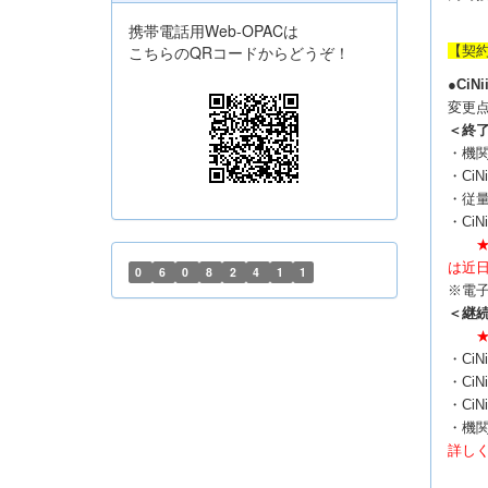
携帯電話用Web-OPACは
こちらのQRコードからどうぞ！
【契
●
Ci
変更
＜終
・機
・CiN
・従量
・Ci
は近
0
6
0
8
2
4
1
1
※電子
＜継
★
・Ci
・Ci
・Ci
・機関
詳し