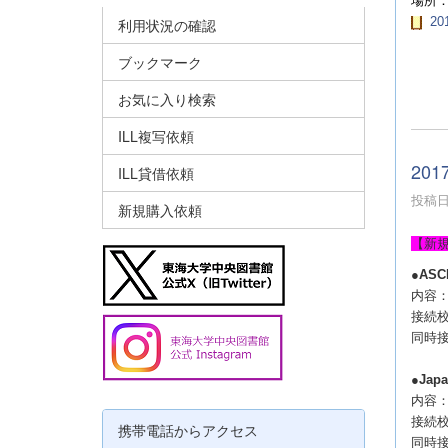
場所：
201
利用状況の確認
ブックマーク
お気に入り検索
ILL複写依頼
20
ILL貸借依頼
投稿日時
新規購入依頼
【新規
●
ASC
内容：A
接続
同時
●
Japa
内容：
接続
携帯電話からアクセス
同時