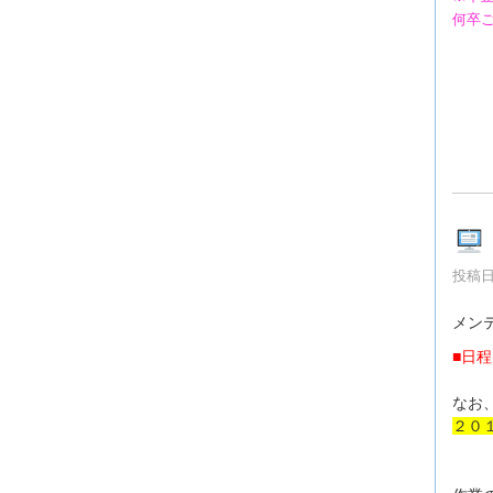
何卒
投稿日時
メン
■日程
なお
２０１