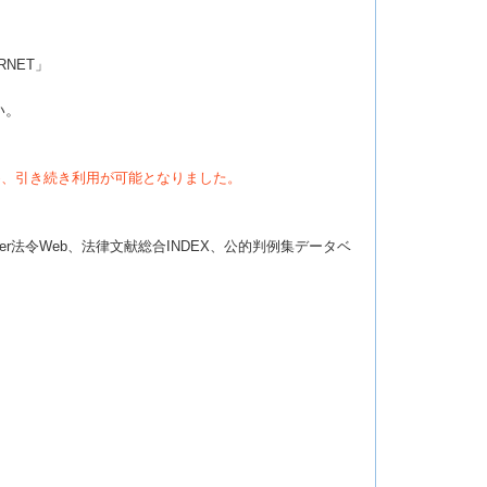
RNET」
い。
ため、引き続き利用が可能となりました。
er法令Web、法律文献総合INDEX、公的判例集データベ
、