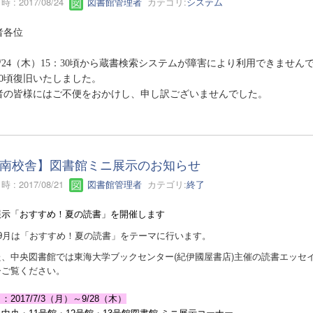
 : 2017/08/24
図書館管理者
カテゴリ:
システム
者各位
8/24（木）15：30頃から蔵書検索システムが障害により利用できません
40頃復旧いたしました。
者の皆様にはご不便をおかけし、申し訳ございませんでした。
南校舎】図書館ミニ展示のお知らせ
 : 2017/08/21
図書館管理者
カテゴリ:
終了
展示「おすすめ！夏の読書
」を開催します
9月は「おすすめ！夏の読書」をテーマに行います。
、中央図書館では東海大学ブックセンター(紀伊國屋書店)主催の読書エッセ
ご覧ください。
：2017/7/3（月）～9/28（木）