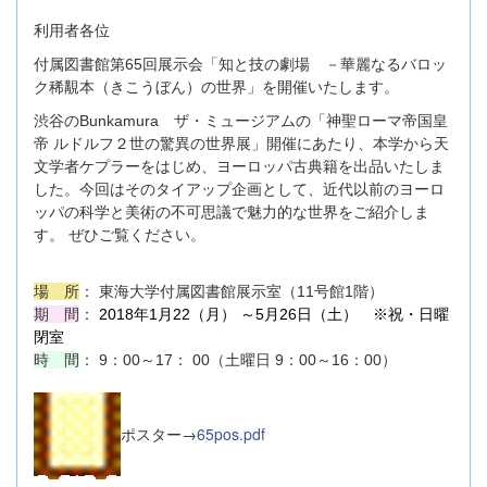
利用者各位
付属図書館第65回展示会「知と技の劇場 －華麗なるバロッ
ク稀覯本（きこうぼん）の世界」を開催いたします。
渋谷のBunkamura ザ・ミュージアムの「神聖ローマ帝国皇
帝 ルドルフ２世の驚異の世界展」開催にあたり、本学から天
文学者ケプラーをはじめ、ヨーロッパ古典籍を出品いたしま
した。今回はそのタイアップ企画として、近代以前のヨーロ
ッパの科学と美術の不可思議で魅力的な世界をご紹介しま
す。 ぜひご覧ください。
場 所
： 東海大学付属図書館展示室（11号館1階）
期 間
：
2018年1月22（月） ～5月26日（土） ※祝・日曜
閉室
時 間
： 9：00～17： 00（土曜日 9：00～16：00）
ポスター→
65pos.pdf