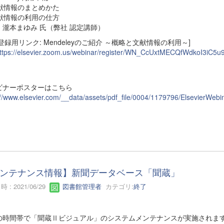
文献情報のまとめかた
文献情報の利用の仕方
：瀧本まゆみ 氏（弊社 認定講師）
登録用リンク: Mendeleyのご紹介 ～概略と文献情報の利用～]
ttps://elsevier.zoom.us/webinar/register/WN_CcUxtMECQfWdkoI3iC5u
ビナーポスターはこちら
://www.elsevier.com/__data/assets/pdf_file/0004/1179796/ElsevierWebin
ンテナンス情報】新聞データベース「聞蔵」
 : 2021/06/29
図書館管理者
カテゴリ:
終了
の時間帯で「聞蔵Ⅱビジュアル」のシステムメンテナンスが実施されま