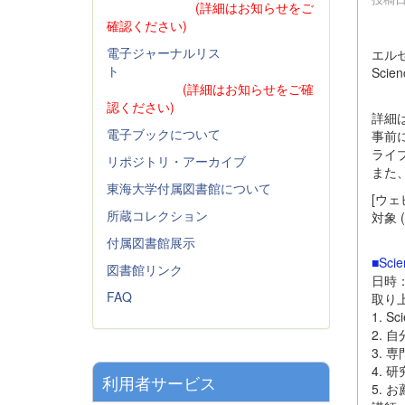
(詳細はお知らせをご
確認ください)
電子ジャーナルリス
エル
ト
Sci
(詳細はお知らせをご確
認ください)
詳細
電子ブックについて
事前
ライ
リポジトリ・アーカイブ
また
東海大学付属図書館について
[ウェ
所蔵コレクション
対象 
付属図書館展示
■Sc
図書館リンク
日時：2
FAQ
取り上
1. Sc
2.
3. 
4.
利用者サービス
5. 