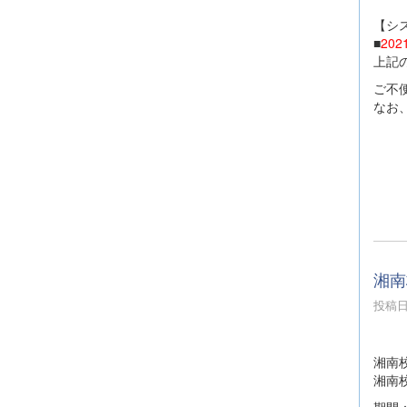
【シ
■
202
上記
ご不
なお
湘南
投稿日時
湘南
湘南
期間：