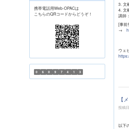
3. 
携帯電話用Web-OPACは
4. 
こちらのQRコードからどうぞ！
講師
[事前
→
h
ウェ
https
0
6
0
9
7
4
1
3
【メ
投稿日時
以下