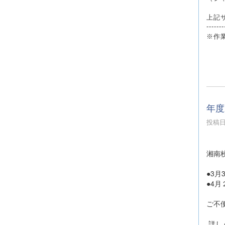
上記
-------
※作
年度
投稿日時
湘南
●3
●4
ご不
詳し