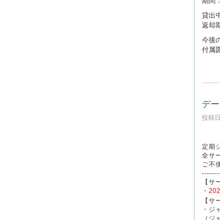
貸出
返却
今後
付属
デー
投稿日時
定期
全サ
ご不
-------
【サ
・
20
【サ
・ジ
（ジャ