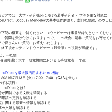
ゼビアでは、大学・研究機関における若手研究者・ 学等を主な対象に、
enceDirect / Scopus / Mendeleyの基本操作解説と、製品概要紹
は下記の概要をご覧ください。 ※ウェビナーは事前登録制となっており
にご質問を受け付けておりますので、この機会に是非ご質問をお寄せく
ブで皆さんのご質問にお答えいたします。
、終了後オンデマンドウェビナー（録音版）の視聴が可能です。
ビナー概要]
(各回共通) : 大学・研究機関における若手研究者・ 学生
ienceDirectを最大限活用する4つの機能
021年7月13日 (火) 17:00-17:40 （Q&Aを含む）
げる項目 :
ienceDirectとは?
 自分が閲覧できる文献を確認する
専門用語の定義を確認する
 研究に関する最新の情報を確認する
お薦め文献を確認する