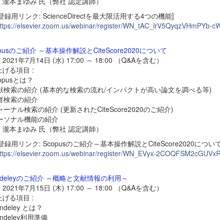
：瀧本まゆみ 氏（弊社 認定講師）
登録用リンク: ScienceDirectを最大限活用する4つの機能]
ttps://elsevier.zoom.us/webinar/register/WN_tAC_lrV5QyqzVHmPYb-c
opusのご紹介 ～基本操作解説とCiteScore2020について
021年7月14日 (水) 17:00 ～ 18:00 （Q&Aを含む）
げる項目 :
copusとは？
文献検索の紹介 (基本的な検索の流れ/インパクトが高い論文を調べる等)
著者検索の紹介
ジャーナル検索の紹介 (更新されたCiteScore2020のご紹介)
パーソナル機能の紹介
：瀧本まゆみ 氏（弊社 認定講師）
登録用リンク: Scopusのご紹介～基本操作解説とCiteScore2020につい
ttps://elsevier.zoom.us/webinar/register/WN_EVyx-2COQFSM2cGUVx
ndeleyのご紹介 ～概略と文献情報の利用～
021年7月15日 (木) 17:00 ～ 18:00 （Q&Aを含む）
げる項目 :
endeley とは？
endeley利用準備