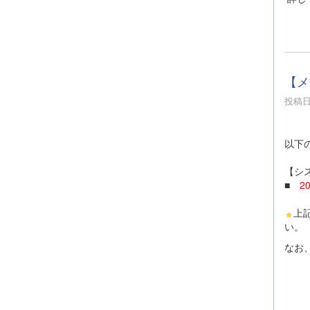
【メ
投稿日時
以下
【シ
■
2
上
い。
なお