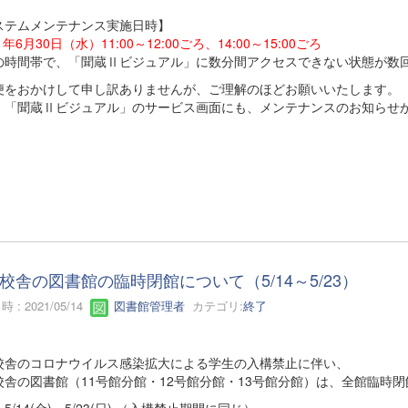
ステムメンテナンス実施日時】
1年6月30日（水）11:00～12:00ごろ、14:00～15:00ごろ
の時間帯で、「聞蔵Ⅱビジュアル」に数分間アクセスできない状態が数
便をおかけして申し訳ありませんが、ご理解のほどお願いいたします。
、「聞蔵Ⅱビジュアル」のサービス画面にも、メンテナンスのお知らせ
校舎の図書館の臨時閉館について（5/14～5/23）
 : 2021/05/14
図書館管理者
カテゴリ:
終了
校舎のコロナウイルス感染拡大による学生の入構禁止に伴い、
校舎の図書館（11号館分館・12号館分館・13号館分館）は、全館臨時
5/14(金)～5/23(日) （入構禁止期間に同じ）