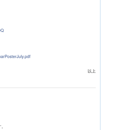
9Q
arPosterJuly.pdf
以上
す。