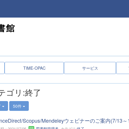
TIME-OPAC
サービス
テゴリ:終了
了
50件
enceDirect/Scopus/Mendeleyウェビナーのご案内(7/13～1
 : 2021/07/05
図書館管理者
カテゴリ:
終了