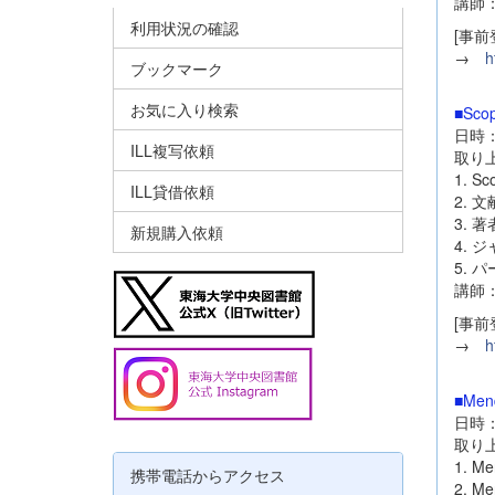
講師
利用状況の確認
[事前
→
h
ブックマーク
お気に入り検索
■Sc
日時：2
ILL複写依頼
取り上
1. S
ILL貸借依頼
2. 
3. 
新規購入依頼
4. 
5. 
講師
[事前
→
h
■Me
日時：2
取り上
1. M
携帯電話からアクセス
2. M