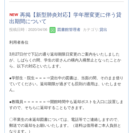
再掲【新型肺炎対応】学年暦変更に伴う貸
出期間について
投稿日時 : 2020/04/06
図書館管理者
カテゴリ:
貸出
利用者各位
3月27日付で下記の通り返却期限日変更のご案内をいたしました
が、しばらくの間、学生の皆さんの構内入構禁止となったことか
ら、以下の対応といたします。
●学部生・院生＝＝＝⇒貸出中の図書は、当面の間、そのまま借り
ていてください。返却期限が過ぎても罰則の適用は、いたしませ
ん。
●教職員＝＝＝＝＝＝⇒開館時間中も返却ポストを入口に設置しま
すので、そちらに返却することもできます。
〇卒業生の未返却図書については、電話等でご連絡しますので、
郵送での返却をお願いいたします。（送料は借用者ご本人負担と
なります。）