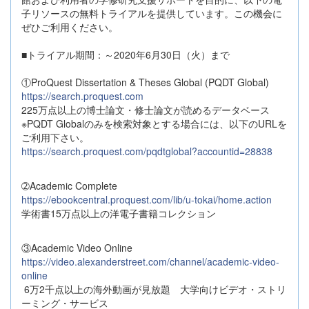
子リソースの無料トライアルを提供しています。この機会に
ぜひご利用ください。
■トライアル期間：～2020年6月30日（火）まで
①ProQuest Dissertation & Theses Global (PQDT Global)
https://search.proquest.com
225万点以上の博士論文・修士論文が読めるデータベース
※PQDT Globalのみを検索対象とする場合には、以下のURLを
ご利用下さい。
https://search.proquest.com/pqdtglobal?accountid=28838
➁Academic Complete
https://ebookcentral.proquest.com/lib/u-tokai/home.action
学術書15万点以上の洋電子書籍コレクション
③Academic Video Online
https://video.alexanderstreet.com/channel/academic-video-
online
6万2千点以上の海外動画が見放題 大学向けビデオ・ストリ
ーミング・サービス