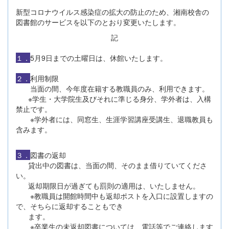
新型コロナウイルス感染症の拡大の防止のため、湘南校舎の
図書館のサービスを以下のとおり変更いたします。
記
１．
5月9日までの土曜日は、休館いたします。
２．
利用制限
当面の間、今年度在籍する教職員のみ、利用できます。
※学生・大学院生及びそれに準じる身分、学外者は、入構
禁止です。
※学外者には、同窓生、生涯学習講座受講生、退職教員も
含みます。
３．
図書の返却
貸出中の図書は、当面の間、そのまま借りていてくださ
い。
返却期限日が過ぎても罰則の適用は、いたしません。
※教職員は開館時間中も返却ポストを入口に設置しますの
で、そちらに返却することもでき
ます。
※卒業生の未返却図書については、電話等でご連絡します