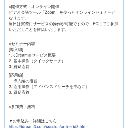
○開催方式：オンライン開催
ビデオ会議ツール「Zoom」を使ったオンラインセミナーと
なります。
当日は実際にサービスの操作が可能ですので、PCにてご参加
いただくことを推奨いたします。
○セミナー内容
[導入編]
1. JDreamⅢサービス概要
2. 基本操作（クイックサーチ）
3. 質疑応答
[応用編]
1. 導入編の復習
2. 応用操作（アドバンスドサーチを中心に）
3. 質疑応答
○参加費：無料
▼お申込み・詳細はこちら
https://jdream3.com/session/online-jd3.html