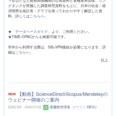
⇒官公庁など政府関係機関の公表資料と各種業界団体、シン
クタンクが実施した調査研究資料をもとに、日本の社会・経
済情勢を統計表・グラフを使ってわかりやすく解説した資
料。詳しくは
こちら
へ。
★
「データベースガイ
ド」より、ご利用ください。
★TIME-OPACからも検索可能です。
学外から利用する際は、SSL-VPN接続が必要になります。詳
細は
こちら
へ。
以上
【動画】ScienceDirect/Scopus/Mendeleyの
ウェビナー開催のご案内
投稿日時 : 2020/07/02
図書館管理者
カテゴリ:
DB/EJ