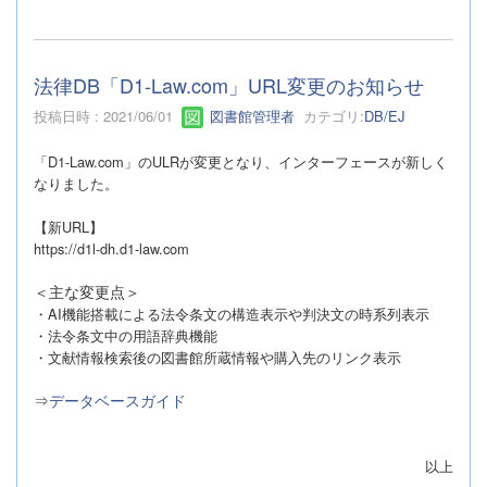
法律DB「D1-Law.com」URL変更のお知らせ
投稿日時 : 2021/06/01
図書館管理者
カテゴリ:
DB/EJ
「D1-Law.com」のULRが変更となり、インターフェースが新しく
なりました。
【新URL】
https://d1l-dh.d1-law.com
＜主な変更点＞
・AI機能搭載による法令条文の構造表示や判決文の時系列表示
・法令条文中の用語辞典機能
・文献情報検索後の図書館所蔵情報や購入先のリンク表示
⇒
データベースガイド
以上