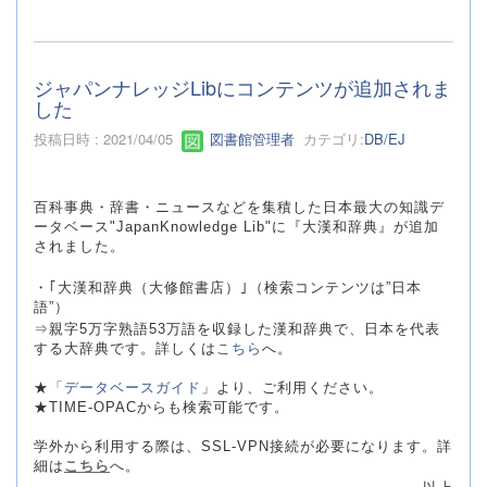
ジャパンナレッジLibにコンテンツが追加されま
した
投稿日時 : 2021/04/05
図書館管理者
カテゴリ:
DB/EJ
百科事典・辞書・ニュースなどを集積した日本最大の知識デ
ータベース"JapanKnowledge Lib"に『大漢和辞典』が追加
されました。
・｢大漢和辞典（大修館書店）｣（検索コンテンツは”日本
語”）
⇒親字5万字熟語53万語を収録した漢和辞典で、日本を代表
する大辞典です。詳しくは
こちら
へ。
★
「データベースガイ
ド
」より、ご利用ください。
★TIME-OPACからも検索可能です。
学外から利用する際は、SSL-VPN接続が必要になります。詳
細は
こちら
へ。