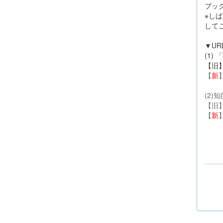
ブッ
※し
して
▼UR
(1
【旧
【
新
(2)
【旧
【
新