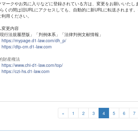
クマークやお気に入りなどに登録されている方は、変更をお願いいたし
ばらくの間は旧URLにアクセスしても、自動的に新URLに転送されます
ご利用ください。
L変更内容
) 「現行法規履歴版」「判例体系」「法律判例文献情報」
】
https://mypage.d1-law.com/dh_p/
】
https://dtp-cm.d1-law.com
知的財産権法
】
https://www.chi-d1-law.com/top/
】
https://czi-hs.d1-law.com
«
1
2
3
4
5
6
7