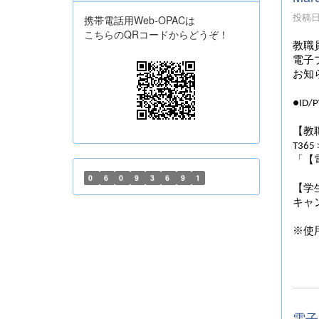
投稿日時
携帯電話用Web-OPACは
こちらのQRコードからどうぞ！
教職
電子ブ
お知
●ID
【教
T36
「【電子
0
6
0
9
3
6
9
1
【学
キャ
※使
電子