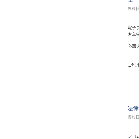
投稿日時
電子
★医
今回
ご利
法律
投稿日時
D1-