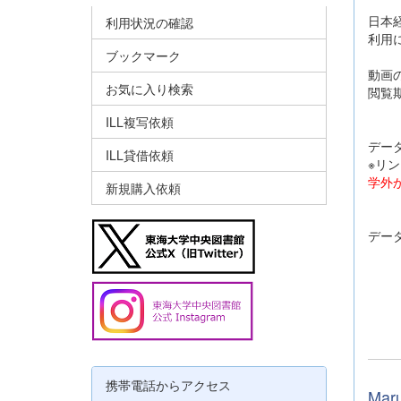
日本
利用状況の確認
利用
ブックマーク
動画
お気に入り検索
閲覧期
（2
ILL複写依頼
デー
ILL貸借依頼
※リ
学外
新規購入依頼
デー
携帯電話からアクセス
Mar