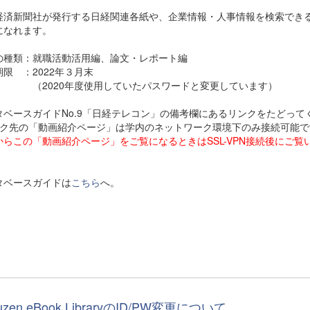
経済新聞社が発行する日経関連各紙や、企業情報・人事情報を検索でき
になれます。
の種類：就職活動活用編、論文・レポート編
限 ：2022年３月末
020年度使用していたパスワードと変更しています）
タベースガイドNo.9「日経テレコン」の備考欄にあるリンクをたどって
ンク先の「動画紹介ページ」は学内のネットワーク環境下のみ接続可能で
からこの「動画紹介ページ」をご覧になるときはSSL-VPN接続後にご覧
タベースガイドは
こちら
へ。
uzen eBook LibraryのID/PW変更について