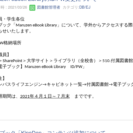
 : 2021/03/26
図書館管理者
カテゴリ:
DB/EJ
員・学生各位
ック「Maruzen eBook Library」について、学外からアクセスす
らせいたします。
/PW格納場所
職員】
5＞SharePoint＞大学サイト＞ライブラリ（全校舎）＞510.付属図書
ブック】Maruzen eBook Library ID/PW」
生】
ンパスライフエンジン→キャビネット一覧→付属図書館→電子ブック（M
用期間は、
2021年４月１日～７月末
までです。
ブック「KinoDen」コンテンツ追加について