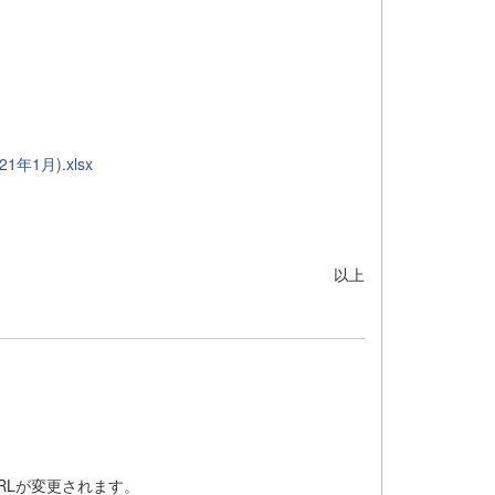
年1月).xlsx
以上
RLが変更されます。