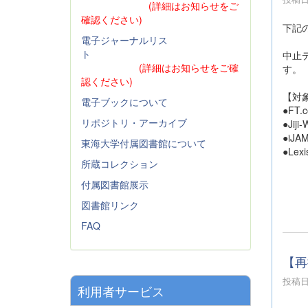
(詳細はお知らせをご
確認ください)
下記
電子ジャーナルリス
ト
中止
(詳細はお知らせをご確
す。
認ください)
【対
電子ブックについて
●FT.
リポジトリ・アーカイブ
●Jiji
●iJA
東海大学付属図書館について
●Lexi
所蔵コレクション
付属図書館展示
図書館リンク
FAQ
【再
投稿日時
利用者サービス