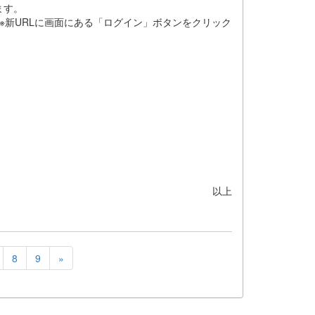
ます。
。※新URLに画面にある「ログイン」ボタンをクリック
以上
8
9
»