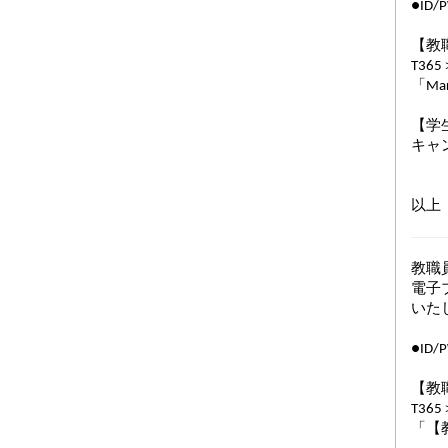
●ID
【教
T36
「Mar
【学
キャ
以上
教職
電子ブ
いた
●ID
【教
T36
「【教職