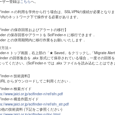
ユーザー登録は
こちら
へ。
iFinder-ｎの利用を学外から行う場合は、SSL-VPNの接続が必要と
学内のネットワーク下で操作する必要があります。
iFinder の保存回答およびアラートの移行】
Finder の保存回答やアラートを SciFinder-n に移行できます．
Finder との併用期間内に移行作業をお願いいたします．
行方法＞
inder-n トップ画面，右上部の「★ Saved」をクリックし,「Migrate Alerts
ciFinder の回答集合を .akx 形式にて保存されている場合，一度その回答
ってください。(SciFinder-n では .akx ファイルを読み込むことはで
Finder-n 技術資料】
 URL からダウンロードしてご利用ください．
Finder-n 検索ガイド
s://www.jaici.or.jp/scifinder-n/ref/sfn.pdf
iFinder-n 構造作図ガイド
s://www.jaici.or.jp/scifinder-n/ref/sfn_str.pdf
の他の技術資料 (下記をご参照ください)
s://www.jaici.or.jp/scifinder-n/doc.html