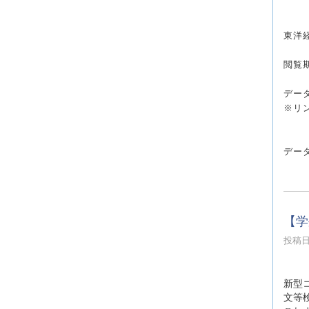
東洋
閲覧期
デー
※リ
デー
【学
投稿日時
新型
文等