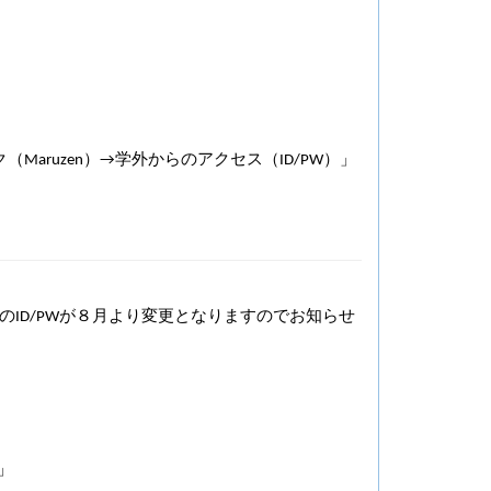
aruzen）→学外からのアクセス（ID/PW）」
スする際のID/PWが８月より変更となりますのでお知らせ
f」