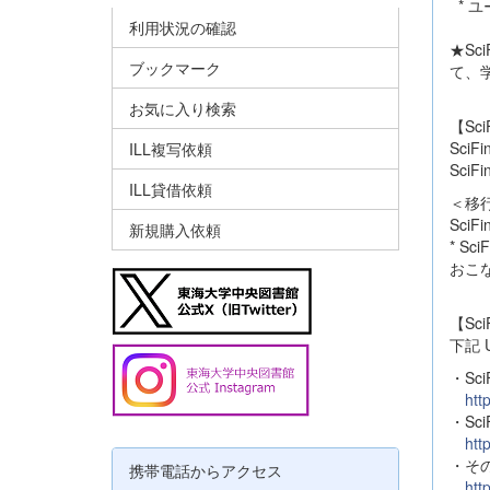
* 
利用状況の確認
★Sc
ブックマーク
て、
お気に入り検索
【Sc
Sci
ILL複写依頼
Sci
ILL貸借依頼
＜移
SciF
新規購入依頼
* S
おこな
【Sci
下記
・Sci
http
・Sc
http
・そ
携帯電話からアクセス
http