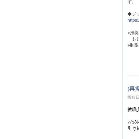
す。
◆ジ
https
※推
もし
※制
(再掲
投稿日時
教職
7/
引き