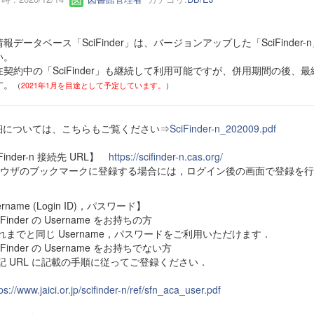
報データベース「SciFinder」は、バージョンアップした「SciFind
い。
契約中の「SciFinder」も継続して利用可能ですが、併用期間の後、最終的
す。
（
2021年1月を目途として予定しています。
）
細については、こちらもご覧ください⇒
SciFinder-n_202009.pdf
Finder-n 接続先 URL】
https://scifinder-n.cas.org/
ブラウザのブックマークに登録する場合には，ログイン後の画面で登録を
ername (Login ID)，パスワード】
iFinder の Username をお持ちの方
までと同じ Username，パスワードをご利用いただけます．
iFinder の Username をお持ちでない方
 URL に記載の手順に従ってご登録ください．
ps://www.jaici.or.jp/scifinder-n/ref/sfn_aca_user.pdf