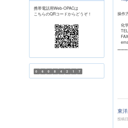
携帯電話用Web-OPACは
操作
こちらのQRコードからどうぞ！
化学
TEL:
FAX:
emai
*******
0
6
0
8
4
2
1
7
東洋
投稿日時