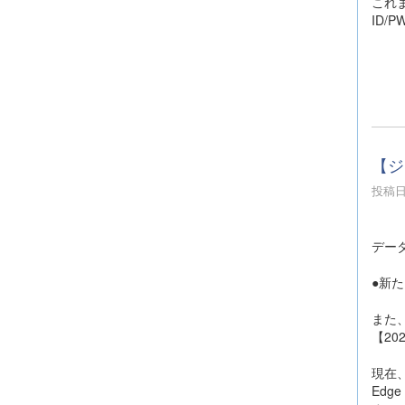
これ
ID/
【ジ
投稿日時
データ
●新た
また、「
【2
現在、「
Edg