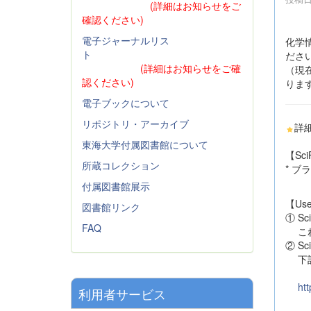
(詳細はお知らせをご
確認ください)
電子ジャーナルリス
化学情
ト
ださ
(詳細はお知らせをご確
（現在
認ください)
りま
電子ブックについて
リポジトリ・アーカイブ
詳
東海大学付属図書館について
【Sci
所蔵コレクション
* 
付属図書館展示
【Us
図書館リンク
① Sc
FAQ
これ
② Sc
下記
htt
利用者サービス