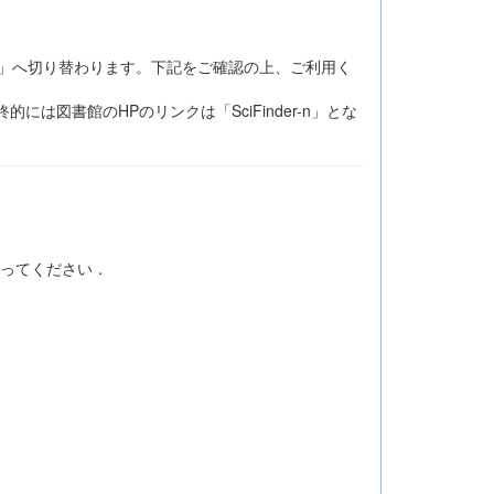
er-n」へ切り替わります。下記をご確認の上、ご利用く
には図書館のHPのリンクは「SciFinder-n」とな
行ってください．