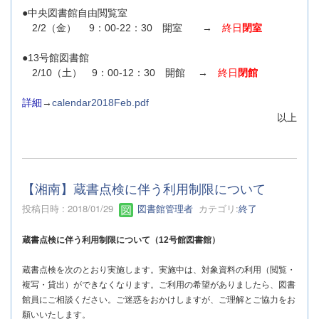
●中央図書館自由閲覧室
2/2（金） 9：00-22：30 開室 →
終日
閉室
●13号館図書館
2/10（土） 9：00-12：30 開館 →
終日
閉館
詳細
→
calendar2018Feb.pdf
以上
【湘南】蔵書点検に伴う利用制限について
投稿日時 : 2018/01/29
図書館管理者
カテゴリ:
終了
蔵書点検に伴う利用制限について（12号館図書館）
蔵書点検を次のとおり実施します。実施中は、対象資料の利用（閲覧・
複写・貸出）ができなくなります。ご利用の希望がありましたら、図書
館員にご相談ください。ご迷惑をおかけしますが、ご理解とご協力をお
願いいたします。