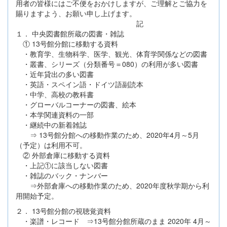
用者の皆様にはご不便をおかけしますが、ご理解とご協力を
賜りますよう、お願い申し上げます。
記
１． 中央図書館所蔵の図書・雑誌
① 13号館分館に移動する資料
・教育学、生物科学、医学、観光、体育学関係などの図書
・叢書、シリーズ（分類番号＝080）の利用が多い図書
・近年貸出の多い図書
・英語・スペイン語・ドイツ語副読本
・中学、高校の教科書
・グローバルコーナーの図書、絵本
・本学関連資料の一部
・継続中の新着雑誌
⇒ 13号館分館への移動作業のため、2020年4月～5月
（予定）は利用不可。
② 外部倉庫に移動する資料
・上記①に該当しない図書
・雑誌のバック・ナンバー
⇒外部倉庫への移動作業のため、2020年度秋学期から利
用開始予定。
２． 13号館分館の視聴覚資料
・楽譜・レコード ⇒13号館分館所蔵のまま 2020年 4月～